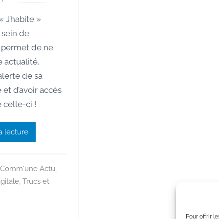
a
« J’habite »
r
 sein de
M
n permet de ne
a
 actualité,
u
r
alerte de sa
a
 et d’avoir accès
n
 celle-ci !
e
a lecture
,
Comm'une Actu
,
itale
,
Trucs et
Pour offrir 