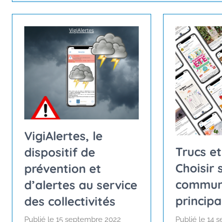
VigiAlertes, le
Trucs et
dispositif de
Choisir 
prévention et
commu
d’alertes au service
principa
des collectivités
Publié le
14 
Publié le
15 septembre 2022
p