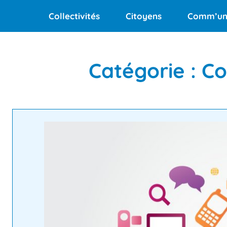
Aller
Collectivités
Citoyens
Comm’un
au
contenu
Catégorie :
Co