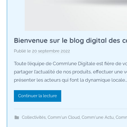
Bienvenue sur le blog digital des co
Publié le
20 septembre 2022
p
a
Toute l’équipe de Comm’une Digitale est fière de vou
r
partager l’actualité de nos produits, effectuer une v
M
présenter les acteurs qui font la dynamique locale…
a
u
r
Continuer la lecture
a
n
e
Collectivités
,
Comm'un Cloud
,
Comm'une Actu
,
Comm'