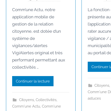
a
La fonction 
Comm’une Actu, notre
r
présente au
application mobile de
P
l’applicatio
gestion de la relation
e
rater aucune
citoyenne, est dotée d’un
g
g
vigilance / 
système de
y
municipalité
vigilances/alertes
G
au portail de
VigiAlertes original et très
a
performant permettant aux
u
Continuer l
collectivités …
s
s
Continuer la lecture
e
Citoyens
n
Comm'une Dig
astuces
Citoyens
,
Collectivités
,
Comm'une Actu
,
Comm'une