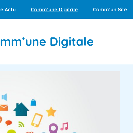
Blog
Le
e Actu
Comm’une Digitale
Comm’un Site
Comm'une
blog
des
mm’une Digitale
Digitale
collectivités