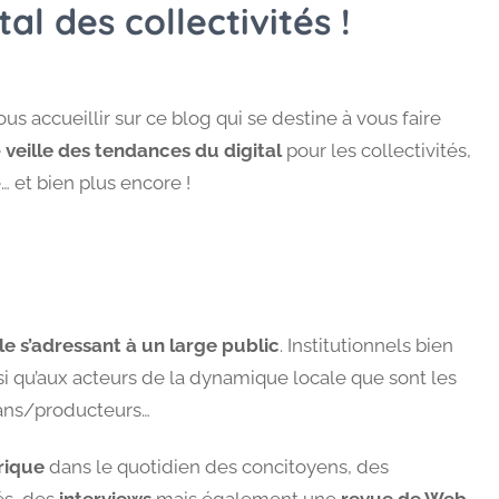
al des collectivités !
ous accueillir sur ce blog qui se destine à vous faire
e
veille des tendances du digital
pour les collectivités,
 et bien plus encore !
e s’adressant à un large public
. Institutionnels bien
 qu’aux acteurs de la dynamique locale que sont les
sans/producteurs…
rique
dans le quotidien des concitoyens, des
és, des
interviews
mais également une
revue de Web