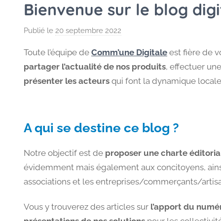
Bienvenue sur le blog digit
Publié le
20 septembre 2022
p
a
Toute l’équipe de
Comm’une Digitale
est fière de v
r
partager l’actualité de nos produits
, effectuer un
M
présenter les acteurs
qui font la dynamique locale…
a
u
r
a
A qui se destine ce blog ?
n
e
Notre objectif est de
proposer une charte éditorial
évidemment mais également aux concitoyens, ainsi
associations et les entreprises/commerçants/arti
Vous y trouverez des articles sur
l’apport du numé
présentations de nos solutions
pour les collectivit