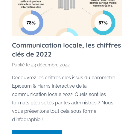
Communication locale, les chiffres
clés de 2022
Publié le
23 décembre 2022
p
a
Découvrez les chiffres clés issus du baromètre
r
Epiceum & Harris Interactive de la
M
communication locale 2022. Quels sont les
a
formats plébiscités par les administrés ? Nous
u
vous présentons tout cela sous forme
r
d’infographie !
a
n