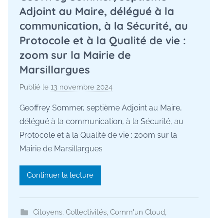
Adjoint au Maire, délégué à la
communication, à la Sécurité, au
Protocole et à la Qualité de vie :
zoom sur la Mairie de
Marsillargues
Publié le
13 novembre 2024
p
a
Geoffrey Sommer, septième Adjoint au Maire,
r
délégué à la communication, à la Sécurité, au
M
Protocole et à la Qualité de vie : zoom sur la
a
Mairie de Marsillargues
u
r
Continuer la lecture
a
n
e
Citoyens
,
Collectivités
,
Comm'un Cloud
,