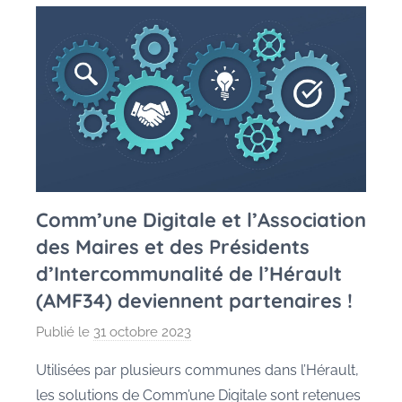
s
e
n
Comm’une Digitale et l’Association
des Maires et des Présidents
d’Intercommunalité de l’Hérault
(AMF34) deviennent partenaires !
Publié le
31 octobre 2023
p
a
Utilisées par plusieurs communes dans l’Hérault,
r
les solutions de Comm’une Digitale sont retenues