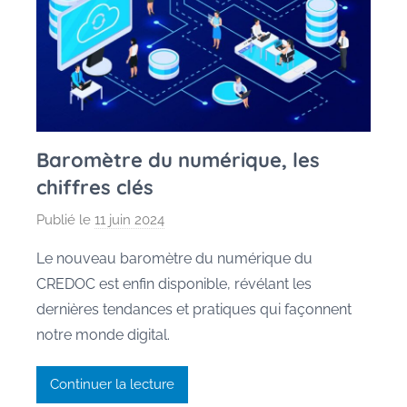
Baromètre du numérique, les
chiffres clés
Publié le
11 juin 2024
p
a
Le nouveau baromètre du numérique du
r
CREDOC est enfin disponible, révélant les
M
dernières tendances et pratiques qui façonnent
a
notre monde digital.
u
r
Continuer la lecture
a