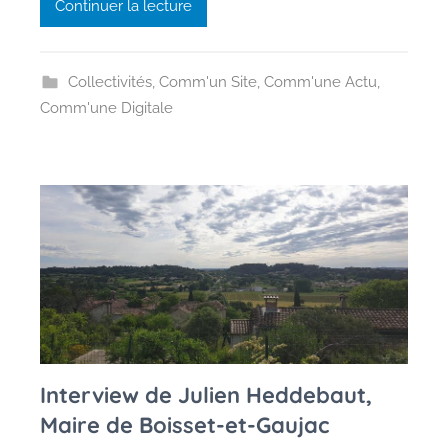
e
Continuer la lecture
Collectivités
,
Comm'un Site
,
Comm'une Actu
,
Comm'une Digitale
Interview de Julien Heddebaut,
Maire de Boisset-et-Gaujac