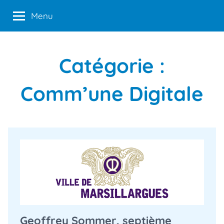
Aller
Menu
au
contenu
Catégorie :
Comm’une Digitale
Geoffrey Sommer, septième