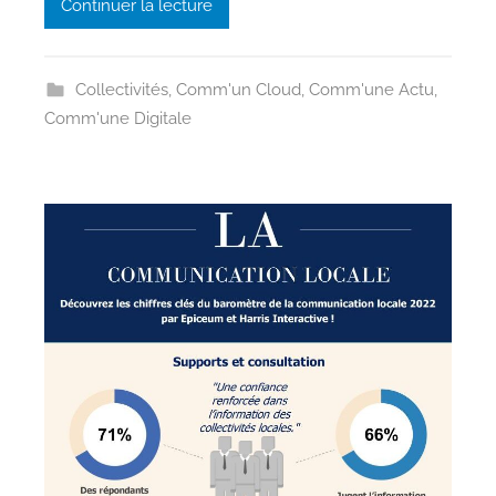
Continuer la lecture
e
n
Collectivités
,
Comm'un Cloud
,
Comm'une Actu
,
Comm'une Digitale