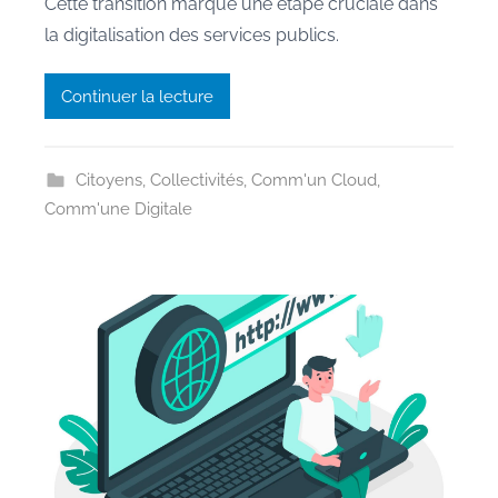
Cette transition marque une étape cruciale dans
r
la digitalisation des services publics.
a
n
e
Continuer la lecture
Citoyens
,
Collectivités
,
Comm'un Cloud
,
Comm'une Digitale