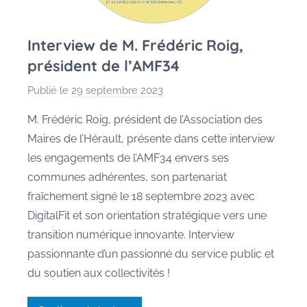
Interview de M. Frédéric Roig,
président de l’AMF34
Publié le
29 septembre 2023
p
a
M. Frédéric Roig, président de l’Association des
r
Maires de l’Hérault, présente dans cette interview
P
les engagements de l’AMF34 envers ses
e
communes adhérentes, son partenariat
g
fraîchement signé le 18 septembre 2023 avec
g
DigitalFit et son orientation stratégique vers une
y
G
transition numérique innovante. Interview
a
passionnante d’un passionné du service public et
u
du soutien aux collectivités !
s
s