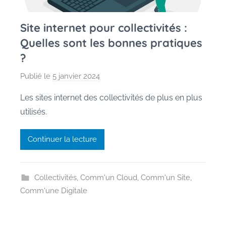
Site internet pour collectivités :
Quelles sont les bonnes pratiques
?
Publié le
5 janvier 2024
p
a
Les sites internet des collectivités de plus en plus
r
utilisés.
P
e
Continuer la lecture
g
g
y
Collectivités
,
Comm'un Cloud
,
Comm'un Site
,
G
Comm'une Digitale
a
u
s