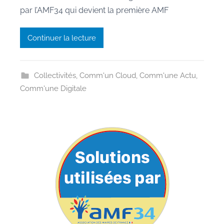
P
par l’AMF34 qui devient la première AMF
e
g
Continuer la lecture
g
y
G
Collectivités
,
Comm'un Cloud
,
Comm'une Actu
,
a
Comm'une Digitale
u
s
s
e
n