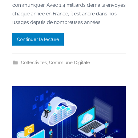
communiquer. Avec 1,4 milliards d’emails envoyés
M
chaque année en France, il est ancré dans nos
a
usages depuis de nombreuses années.
u
r
Continuer la lecture
a
n
e
Collectivités
,
Comm'une Digitale