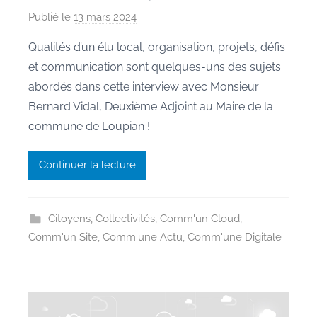
Publié le
13 mars 2024
p
a
Qualités d’un élu local, organisation, projets, défis
r
et communication sont quelques-uns des sujets
M
abordés dans cette interview avec Monsieur
a
Bernard Vidal, Deuxième Adjoint au Maire de la
u
commune de Loupian !
r
a
n
Continuer la lecture
e
Citoyens
,
Collectivités
,
Comm'un Cloud
,
Comm'un Site
,
Comm'une Actu
,
Comm'une Digitale