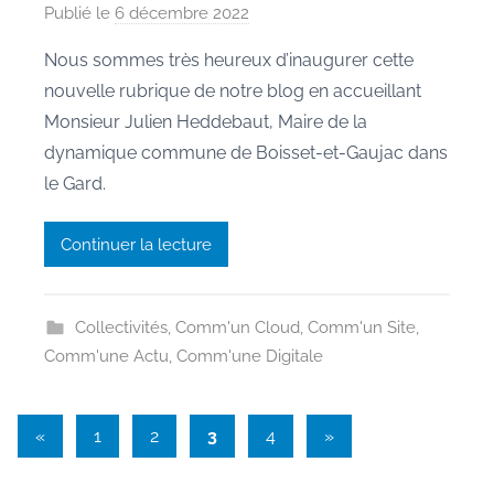
Publié le
6 décembre 2022
p
a
Nous sommes très heureux d’inaugurer cette
r
nouvelle rubrique de notre blog en accueillant
M
Monsieur Julien Heddebaut, Maire de la
a
dynamique commune de Boisset-et-Gaujac dans
u
le Gard.
r
a
n
Continuer la lecture
e
Collectivités
,
Comm'un Cloud
,
Comm'un Site
,
Comm'une Actu
,
Comm'une Digitale
Pagination
Articles
Articles
«
1
2
3
4
»
précédents
suivants
des