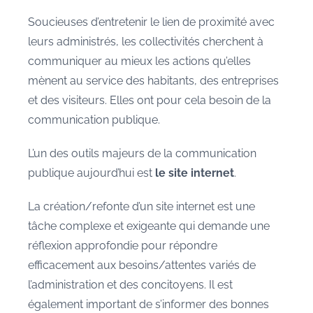
a
Soucieuses d’entretenir le lien de proximité avec
r
leurs administrés, les collectivités cherchent à
P
communiquer au mieux les actions qu’elles
e
mènent au service des habitants, des entreprises
g
et des visiteurs. Elles ont pour cela besoin de la
g
communication publique.
y
G
L’un des outils majeurs de la communication
a
publique aujourd’hui est
le site internet
.
u
s
La création/refonte d’un site internet est une
s
tâche complexe et exigeante qui demande une
e
réflexion approfondie pour répondre
n
efficacement aux besoins/attentes variés de
l’administration et des concitoyens. Il est
également important de s’informer des bonnes