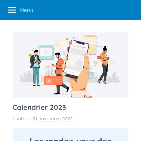
Aller
Menu
au
contenu
Calendrier 2023
Publié le
21 novembre 2022
p
a
r
Les rendez-vous des