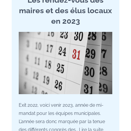
M
maires et des élus locaux
a
u
en 2023
r
a
n
e
Exit 2022, voici venir 2023, année de mi-
mandat pour les équipes municipales.
L’année sera donc marquée par la tenue
des différents congrès des…
Lire la suite