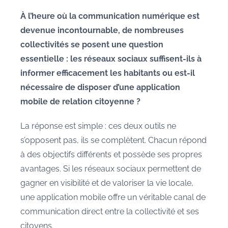
a
À l’heure où la communication numérique est
r
devenue incontournable, de nombreuses
M
collectivités se posent une question
a
essentielle : les réseaux sociaux suffisent-ils à
u
informer efficacement les habitants ou est-il
r
nécessaire de disposer d’une application
a
n
mobile de relation citoyenne ?
e
La réponse est simple : ces deux outils ne
s’opposent pas, ils se complètent. Chacun répond
à des objectifs différents et possède ses propres
avantages. Si les réseaux sociaux permettent de
gagner en visibilité et de valoriser la vie locale,
une application mobile offre un véritable canal de
communication direct entre la collectivité et ses
citoyens.