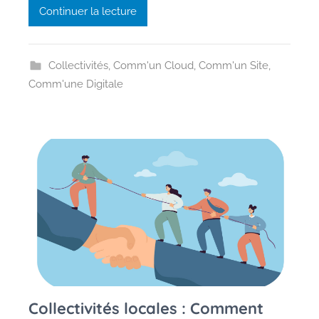
Continuer la lecture
g
g
y
Collectivités
,
Comm'un Cloud
,
Comm'un Site
,
G
Comm'une Digitale
a
u
s
s
e
n
Collectivités locales : Comment