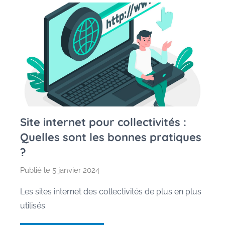
Site internet pour collectivités :
Quelles sont les bonnes pratiques
?
Publié le
5 janvier 2024
p
a
Les sites internet des collectivités de plus en plus
r
utilisés.
P
e