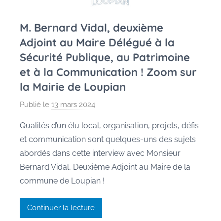
M. Bernard Vidal, deuxième
Adjoint au Maire Délégué à la
Sécurité Publique, au Patrimoine
et à la Communication ! Zoom sur
la Mairie de Loupian
Publié le
13 mars 2024
p
a
Qualités d’un élu local, organisation, projets, défis
r
et communication sont quelques-uns des sujets
M
abordés dans cette interview avec Monsieur
a
Bernard Vidal, Deuxième Adjoint au Maire de la
u
commune de Loupian !
r
a
n
Continuer la lecture
e