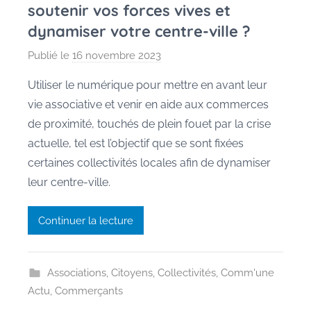
soutenir vos forces vives et
dynamiser votre centre-ville ?
Publié le
16 novembre 2023
p
a
Utiliser le numérique pour mettre en avant leur
r
vie associative et venir en aide aux commerces
P
de proximité, touchés de plein fouet par la crise
e
actuelle, tel est l’objectif que se sont fixées
g
certaines collectivités locales afin de dynamiser
g
leur centre-ville.
y
G
a
Continuer la lecture
u
s
s
Associations
,
Citoyens
,
Collectivités
,
Comm'une
e
Actu
,
Commerçants
n