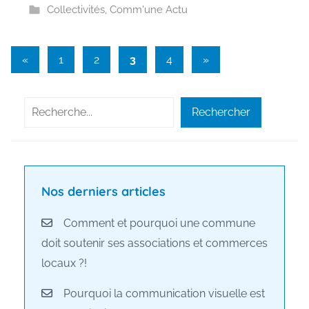
Collectivités
,
Comm'une Actu
Pagination
Articles
Articles
«
1
2
3
4
»
précédents
suivants
des
publications
Rechercher
Rechercher
Nos derniers articles
Comment et pourquoi une commune
doit soutenir ses associations et commerces
locaux ?!
Pourquoi la communication visuelle est