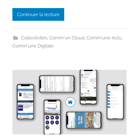
s
s
Continuer la lecture
e
n
Collectivités
,
Comm'un Cloud
,
Comm'une Actu
,
Comm'une Digitale