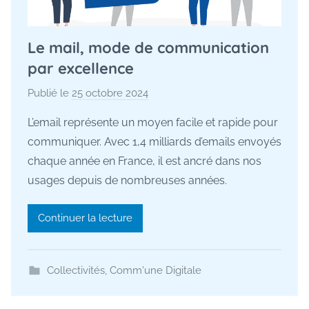
Le mail, mode de communication
par excellence
Publié le
25 octobre 2024
p
a
L’email représente un moyen facile et rapide pour
r
communiquer. Avec 1,4 milliards d’emails envoyés
M
chaque année en France, il est ancré dans nos
a
usages depuis de nombreuses années.
u
r
Continuer la lecture
a
n
e
Collectivités
,
Comm'une Digitale