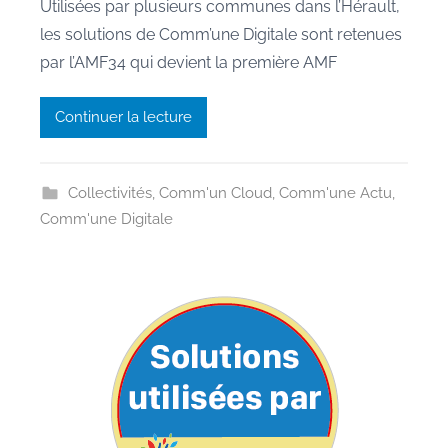
Utilisées par plusieurs communes dans l’Hérault,
r
les solutions de Comm’une Digitale sont retenues
P
par l’AMF34 qui devient la première AMF
e
g
Continuer la lecture
g
y
G
Collectivités
,
Comm'un Cloud
,
Comm'une Actu
,
a
Comm'une Digitale
u
s
s
e
n