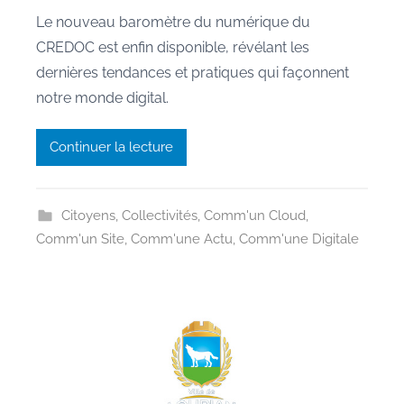
a
Le nouveau baromètre du numérique du
r
CREDOC est enfin disponible, révélant les
M
dernières tendances et pratiques qui façonnent
a
notre monde digital.
u
r
Continuer la lecture
a
n
e
Citoyens
,
Collectivités
,
Comm'un Cloud
,
Comm'un Site
,
Comm'une Actu
,
Comm'une Digitale