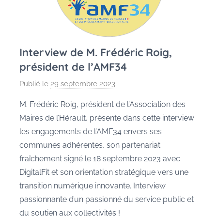
Interview de M. Frédéric Roig,
président de l’AMF34
Publié le
29 septembre 2023
p
a
M. Frédéric Roig, président de l’Association des
r
Maires de l’Hérault, présente dans cette interview
P
les engagements de l’AMF34 envers ses
e
communes adhérentes, son partenariat
g
fraîchement signé le 18 septembre 2023 avec
g
DigitalFit et son orientation stratégique vers une
y
G
transition numérique innovante. Interview
a
passionnante d’un passionné du service public et
u
du soutien aux collectivités !