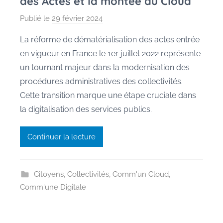
des Actes et la montée du Cloud
Publié le
29 février 2024
p
a
La réforme de dématérialisation des actes entrée
r
en vigueur en France le 1er juillet 2022 représente
M
un tournant majeur dans la modernisation des
a
procédures administratives des collectivités.
u
Cette transition marque une étape cruciale dans
r
la digitalisation des services publics.
a
n
e
Continuer la lecture
Citoyens
,
Collectivités
,
Comm'un Cloud
,
Comm'une Digitale