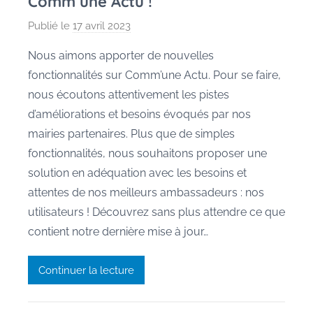
Comm’une Actu !
Publié le
17 avril 2023
p
a
Nous aimons apporter de nouvelles
r
fonctionnalités sur Comm’une Actu. Pour se faire,
M
nous écoutons attentivement les pistes
a
d’améliorations et besoins évoqués par nos
u
mairies partenaires. Plus que de simples
r
fonctionnalités, nous souhaitons proposer une
a
n
solution en adéquation avec les besoins et
e
attentes de nos meilleurs ambassadeurs : nos
utilisateurs ! Découvrez sans plus attendre ce que
contient notre dernière mise à jour…
Continuer la lecture