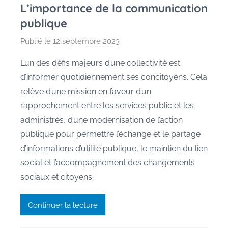
L’importance de la communication
publique
Publié le
12 septembre 2023
p
a
L’un des défis majeurs d’une collectivité est
r
d’informer quotidiennement ses concitoyens. Cela
P
relève d’une mission en faveur d’un
e
rapprochement entre les services public et les
g
administrés, d’une modernisation de l’action
g
publique pour permettre l’échange et le partage
y
G
d’informations d’utilité publique, le maintien du lien
a
social et l’accompagnement des changements
u
sociaux et citoyens.
s
s
Continuer la lecture
e
n